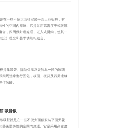
體是在一些不便大面積安裝平面天花板時，有
飾性的空間內應運。它是采用高密度干式玻璃
復合，四周做封邊處理，嵌入式掛鉤，使其一
飾設計理念和聲學功能相結合。
花板是集吸聲、隔熱保溫及裝飾為一體的玻璃
璃棉板即四周邊緣進行固化，板面、板背及四周邊緣
涂作裝飾。
館 吸音板
垂吊吸聲體是在一些不便大面積安裝平面天花
的藝術裝飾性的空間內應運。它是采用高密度