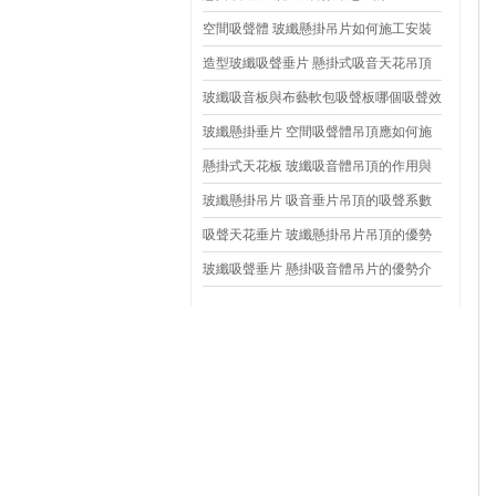
空間吸聲體 玻纖懸掛吊片如何施工安裝
造型玻纖吸聲垂片 懸掛式吸音天花吊頂
特點
玻纖吸音板與布藝軟包吸聲板哪個吸聲效
果好一點？
玻纖懸掛垂片 空間吸聲體吊頂應如何施
工
懸掛式天花板 玻纖吸音體吊頂的作用與
說明
玻纖懸掛吊片 吸音垂片吊頂的吸聲系數
能達到多少呢？
吸聲天花垂片 玻纖懸掛吊片吊頂的優勢
是什么
玻纖吸聲垂片 懸掛吸音體吊片的優勢介
紹