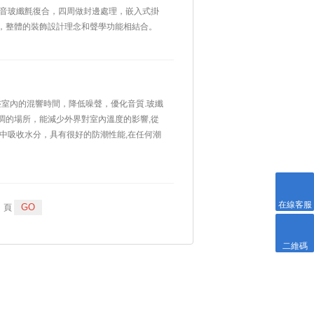
吸音玻纖氈復合，四周做封邊處理，嵌入式掛
，整體的裝飾設計理念和聲學功能相結合。
整室內的混響時間，降低噪聲，優化音質.玻纖
調的場所，能減少外界對室內溫度的影響,從
中吸收水分，具有很好的防潮性能,在任何潮
在線客服
頁
二維碼
分享網站到：