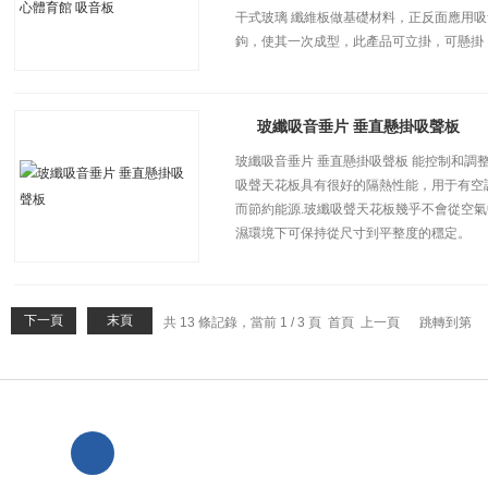
干式玻璃 纖維板做基礎材料，正反面應用
鉤，使其一次成型，此產品可立掛，可懸掛
玻纖吸音垂片 垂直懸掛吸聲板
玻纖吸音垂片 垂直懸掛吸聲板 能控制和調
吸聲天花板具有很好的隔熱性能，用于有空
而節約能源.玻纖吸聲天花板幾乎不會從空氣
濕環境下可保持從尺寸到平整度的穩定。
下一頁
末頁
共 13 條記錄，當前 1 / 3 頁 首頁 上一頁
跳轉到第
河北省廊坊市大城縣屹晟建材
一鍵